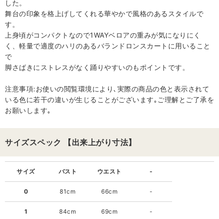
した。
舞台の印象を格上げしてくれる華やかで風格のあるスタイルで
す。
上身頃がコンパクトなので1WAYベロアの重みが気になりにく
く、軽量で適度のハリのあるバランドロンスカートに用いること
で
脚さばきにストレスがなく踊りやすいのもポイントです。
注意事項:お使いの閲覧環境により､実際の商品の色と表示されて
いる色に若干の違いが生じることがございます｡ご理解とご了承を
お願いします｡
サイズスペック 【出来上がり寸法】
サイズ
バスト
ウエスト
-
0
81cm
66cm
-
1
84cm
69cm
-