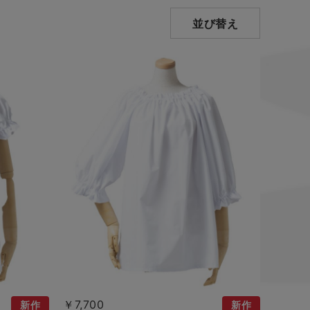
並び替え
￥7,700
新作
新作