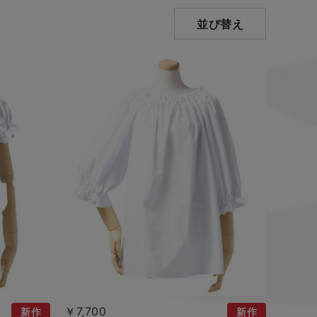
並び替え
￥7,700
新作
新作