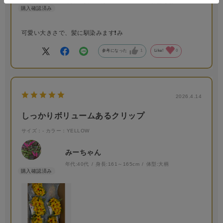
年代:
70代～
身長:
146～150cm
体型:
小柄
可愛い大きさで、髪に馴染みます❗️み
参考になった
1
Like!
0
2026.4.14
しっかりボリュームあるクリップ
サイズ：-
カラー：YELLOW
みーちゃん
年代:
40代
身長:
161～165cm
体型:
大柄