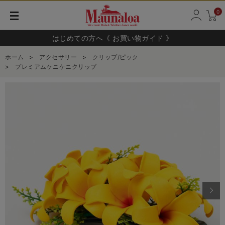
0
はじめての方へ《 お買い物ガイド 》
ホーム
>
アクセサリー
>
クリップ/ピック
>
プレミアムケニケニクリップ