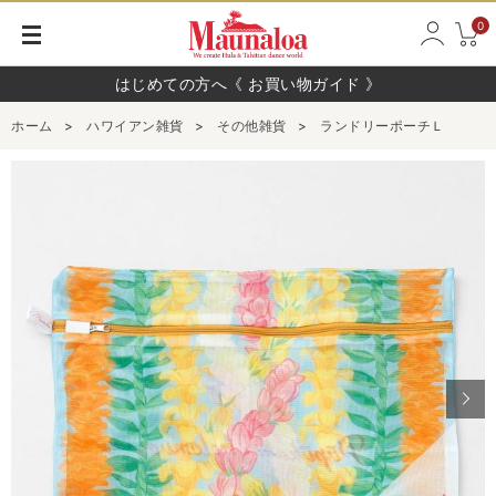
0
はじめての方へ《 お買い物ガイド 》
ホーム
>
ハワイアン雑貨
>
その他雑貨
>
ランドリーポーチＬ