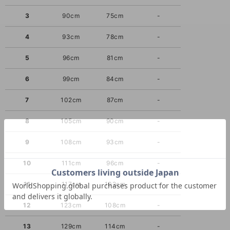
3
90cm
75cm
-
4
93cm
78cm
-
5
96cm
81cm
-
6
99cm
84cm
-
7
102cm
87cm
-
8
105cm
90cm
-
9
108cm
93cm
-
10
111cm
96cm
-
11
117cm
102cm
-
12
123cm
108cm
-
13
129cm
114cm
-