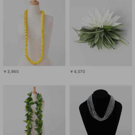
￥3,960
￥4,070