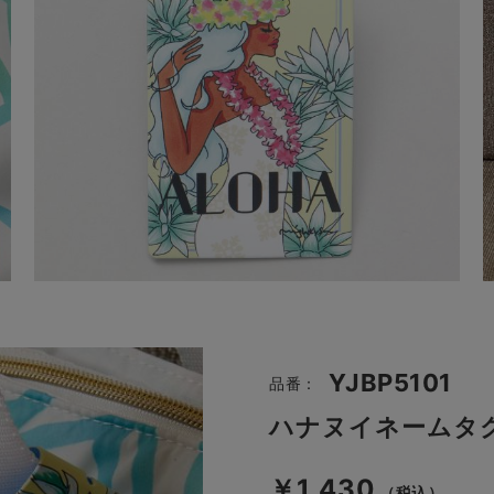
YJBP5101
品番：
ハナヌイネームタ
￥1,430
（税込）