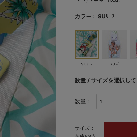
カラー
SUﾘｰﾌ
SUﾘｰﾌ
SUﾚｲ
数量 / サイズを選択し
数量：
サイズ：-
在庫88点