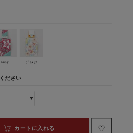
ﾊﾊﾙｱ
ﾌﾟﾙﾒﾘｱ
てください