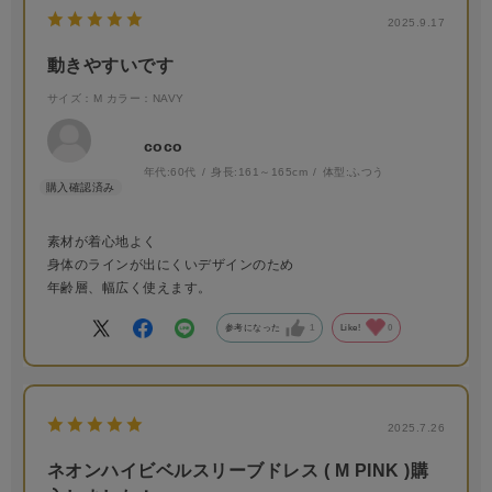
2025.9.17
動きやすいです
サイズ：M
カラー：NAVY
coco
年代:
60代
身長:
161～165cm
体型:
ふつう
素材が着心地よく
身体のラインが出にくいデザインのため
年齢層、幅広く使えます。
参考になった
1
Like!
0
2025.7.26
ネオンハイビベルスリーブドレス ( M PINK )購