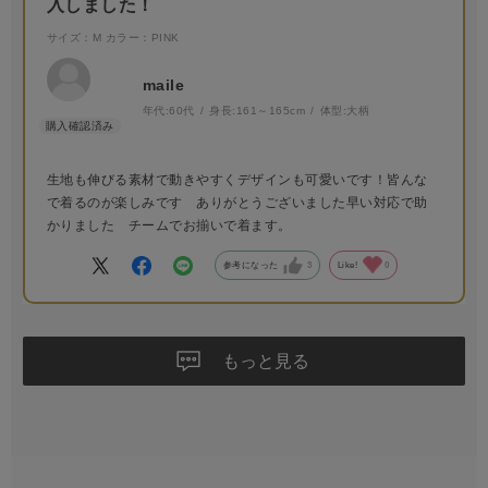
入しました！
サイズ：M
カラー：PINK
maile
年代:
60代
身長:
161～165cm
体型:
大柄
生地も伸びる素材で動きやすくデザインも可愛いです！皆んな
で着るのが楽しみです ありがとうございました早い対応で助
かりました チームでお揃いで着ます。
参考になった
3
Like!
0
もっと見る