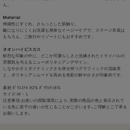
ん。
Material
伸縮性にすぐれ、さらっとした肌触り。
皺になりにくくお洗濯も簡単なイージーケアで、ステージ衣装は
もちろん、ご旅行やリゾートにもおすすめです。
ネオンハイビスカス
鮮烈な印象の中に、どこか可愛らしさと洗練されたトライバルの
雰囲気を与えるニューポリネシアンデザイン。
しなやかさとダイナミックさを併せ持つグラフィックの流線美
と、ポリネシアンムードを高める色彩の鮮やかさが印象的です。
素材:ﾎﾟﾘｴｽﾃﾙ 92% ﾎﾟﾘｳﾚﾀﾝ8%
サイズ:Ｍ・Ｌ
注意事項:お使いの閲覧環境により､実際の商品の色と表示されて
いる色に若干の違いが生じることがございます｡ご理解とご了承を
お願いします｡