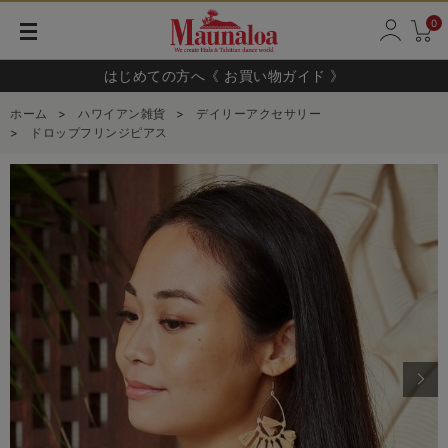
0
はじめての方へ《 お買い物ガイド 》
ホーム
>
ハワイアン雑貨
>
デイリーアクセサリー
>
ドロップフリンジピアス