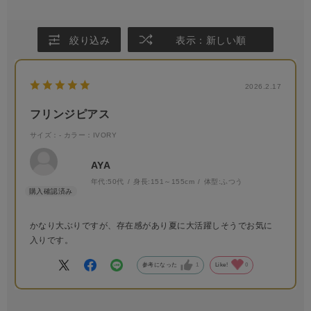
絞り込み
表示：新しい順
2026.2.17
フリンジピアス
サイズ：-
カラー：IVORY
AYA
年代:
50代
身長:
151～155cm
体型:
ふつう
かなり大ぶりですが、存在感があり夏に大活躍しそうでお気に
入りです。
参考になった
1
Like!
0