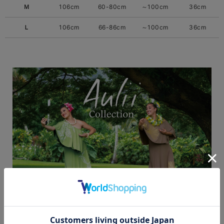
Ｍ
106cm
60-80cm
～100cm
36cm
Ｌ
106cm
66-86cm
～100cm
36cm
《Aulii-アウリィ-》マウナロアオリジナルドレス
まるでシルクのように体を優しく包み込む、極上のフィ