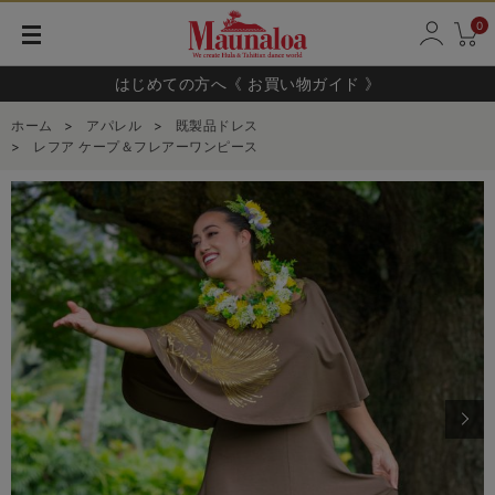
0
はじめての方へ《 お買い物ガイド 》
ホーム
>
アパレル
>
既製品ドレス
>
レフア ケープ＆フレアーワンピース