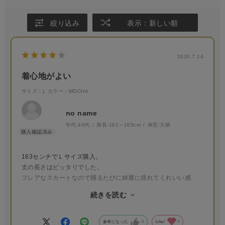
絞り込み
表示：新しい順
2026.7.14
着心地がよい
サイズ：L
カラー：MOCHA
no name
年代:
40代
身長:
161～165cm
体型:
大柄
163センチでＬサイズ購入。
丈の長さはピッタリでした。
フレアなスカートなので踊るたびに綺麗に揺れてくれいい感
じ。
続きを読む
ケープがアジャスターで調節できるので
色んな着方をする際も扱いやすいです。
落ち着いたグレージュっぽいモカ色も
参考になった
0
Like!
0