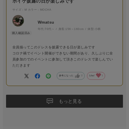
ホイケ披露の日が楽しみです
サイズ：M
カラー：MOCHA
Wmatsu
年代:
70代～
身長:
156～160cm
体型:
小柄
全員揃ってこのドレスを披露できる日が楽しみです
コロナ禍でイベント開催ができない期間があり、久しぶりに全
員参加のでのイベントに参加して頂きこのドレスで楽しんでい
ただきます
参考になった
2
Like!
1
もっと見る