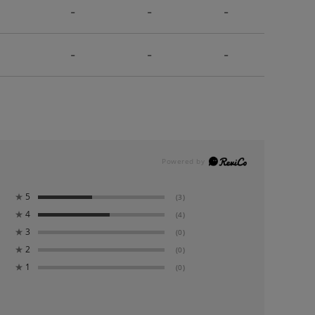
-
-
-
-
-
-
★
5
(3)
★
4
(4)
★
3
(0)
★
2
(0)
★
1
(0)