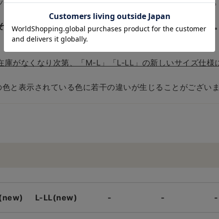
ックさとトレンド感をミックスしたデザインに仕上げました
それぞれ異なりますため、下部のサイズ表をご確認ください
庫がなくなり次第、「M-L」「L-LL」の新しいサイズ仕様
の色と表示されている色に若干の違いが生じることがございま
(new)
L-LL(new)
-
-
-