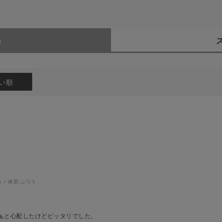
）
い順
m
体型:
ふつう
ぁと心配したけどピッタリでした。