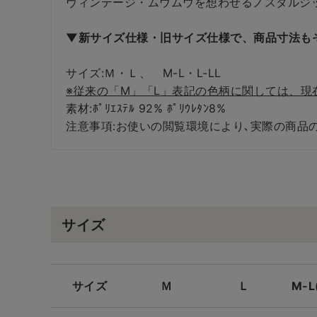
ヴィンテージ・ムウムウを想わせるノスタルジ
▼新サイズ仕様・旧サイズ仕様で、商品寸法も
サイズ:Ｍ・Ｌ、 M-L・L-LL
※従来の「M」「L」表記の色柄に関しては、現在
素材:ﾎﾟﾘｴｽﾃﾙ 92% ﾎﾟﾘｳﾚﾀﾝ8%
注意事項:お使いの閲覧環境により､実際の商品
サイズ
サイズ
Ｍ
Ｌ
M-L