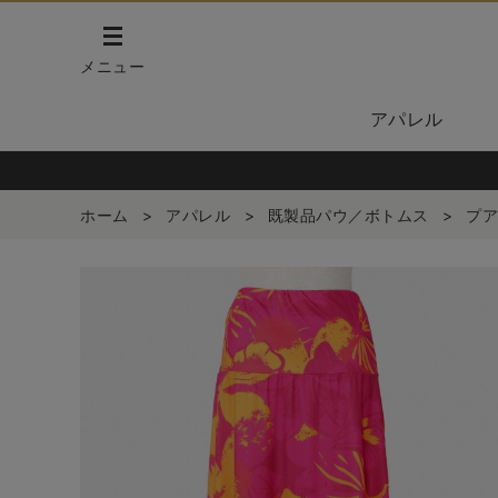
メニュー
アパレル
ホーム
>
アパレル
>
既製品パウ／ボトムス
>
プア