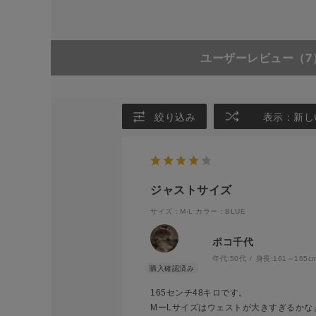
ユーザーレビュー
（7
絞り込み
表示：新し
ジャストサイズ
サイズ：M-L
カラー：BLUE
ポコ千代
年代:
50代
身長:
161～165c
165センチ48キロです。
MーLサイズはウェストが大きすぎるかな