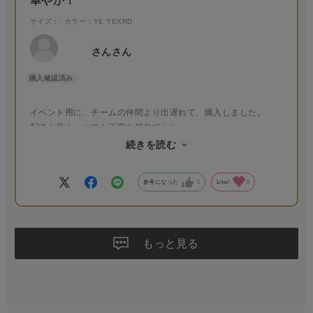
華やか！
サイズ：-
カラー：YE YEXRD
さんさん
イベント用に、チームの仲間より出遅れて、購入しました。
配送も早く、とても丁寧な梱包でした。
お花は、華やかと品の良さが感じられる作りで、衣装と合って
続きを読む
います。また機会がありましたら、お願いしたいと思います。
参考になった
1
Like!
0
もっと見る