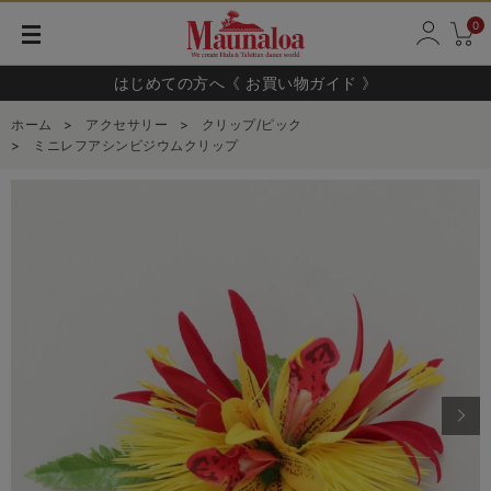
0
はじめての方へ《 お買い物ガイド 》
ホーム
>
アクセサリー
>
クリップ/ピック
>
ミニレフアシンビジウムクリップ