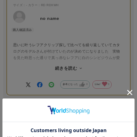
サイズ：-
カラー：RD RDXWH
no name
思いに叶うレフアクリップ探して比べてを繰り返していてカタ
ログのモデルさんが付けていたのが決めてになりました 実物
を見た時思った通りで真っ赤なレフアに白のシンピジウムが愛
らしく安っぽさもなく大満足の品でした
続きを読む
発注から納品までの早さにはいつも驚かされます
ありがとうございました
参考になった
0
Like!
0
2026.3.14
早速つけました！
サイズ：-
カラー：RD RDXWH