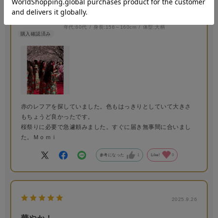
Ｍｏｍｉ
年代:
60代
身長:
156～160cm
体型:
大柄
赤のレフアを探していました。色もはっきりとしていて大きさ
もちょうど良かったです。
桜祭りに必要で急遽頼みました。すぐに届き無事間に合いまし
た。Ｍｏｍｉ
参考になった
1
Like!
0
2025.9.26