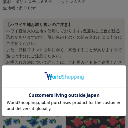
素材：ポリエステル６５％ コットン３５％
生地幅：約110cm
【ハワイ生地お取り扱いのご注意】
ハワイ直輸入の生地を使用しております｡
色落ちして色が移る
恐れがあります
ので、薄い色のものとの組み合わせには十分に
ご注意ください。
また、顔料プリントは熱に弱く、変色することがありますので
熱には十分にご注意ください。
お手入れ方法について詳しくは、ご利用ガイドをご参照くださ
い。[
ご利用ガイドはこちら
]
おすすめ商品