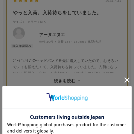
2024.7.31
やっと入荷。入荷待ちをしていました。
サイズ：-
カラー：MIX
アーヌエヌエ
年代:
40代
身長:
156～160cm
体型:
大柄
ﾌﾞｰｹﾞﾝﾊｲﾋﾞのヘッドバンドを先に購入していたので、おそろい
でレイも揃えたくて、入荷待ちを待っていました。入荷になっ
てから即購入。色使いも素敵でセットで使うのが楽しみです。
ヘッドバンドは麦わら帽子に付けてもかわいいし、ドレスの色
続きを読む
も合わせやすいです。
参考になった
1
Like!
0