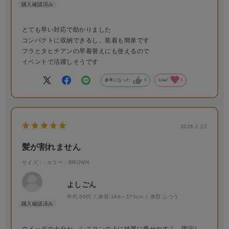
とても早い対応で助かりました
コンパクトに収納できるし、装着も簡単です
フラとタヒチアンの早着替えにも使えるので
イベントで活躍しそうです
参考になった
0
Like!
0
2026.2.22
髪が割れません
サイズ：-
カラー：BROWN
よしごん
年代:
50代
身長:
166～170cm
体型:
ふつう
ウイッグの土台が、シニヨンの上に綺麗に乗せやすく、固定し