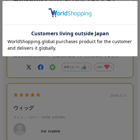
サイズ：-
カラー：DARK BROWN
no name
年代:
30代
身長:
156～160cm
体型:
ふつう
オンラインショップで購入させていただいたのですが、配送状
況をお聞きした際に、ご親切に教えていただき助かりました
参考になった
1
Like!
0
2026.4.23
ウィッグ
サイズ：-
カラー：DARK BROWN
no name