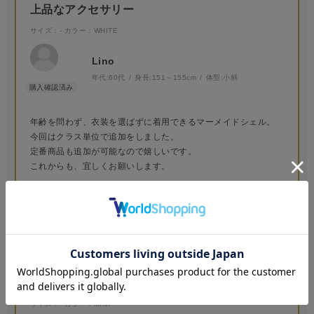
上品なアクセサリー
サイズ：-
カラー：WHITE
Lino
年代:
60代
身長:
151～155cm
体型:
小柄
年齢を問わず、衣装を選ばずに着用できるマーメイドシェル。
今回はクラス単位で追加をしました。
定番商品も追加が可能なので嬉しいです。
これからも、宜しくお願いします。
参考になった
1
Like!
0
2026.6.7
とても素敵！
サイズ：-
カラー：MINT