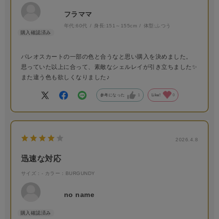
フラママ
年代:
60代
身長:
151～155cm
体型:
ふつう
パレオスカートの一部の色と合うなと思い購入を決めました。
思っていた以上に合って、素敵なシェルレイが引き立ちました✨
また違う色も欲しくなりました♪
参考になった
1
Like!
0
2026.4.8
迅速な対応
サイズ：-
カラー：BURGUNDY
no name