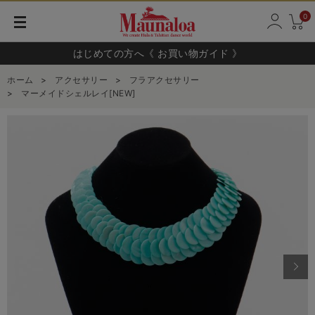
0
はじめての方へ《 お買い物ガイド 》
ホーム
>
アクセサリー
>
フラアクセサリー
>
マーメイドシェルレイ[NEW]