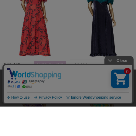
￥21,450
袖取り外し可能
￥23,100
当サイトではユーザーの利便性向上やサイト改
善のためにCookieを使用しています。 詳細につ
承諾する
いては「個人情報の取り扱いについて」をご参
照ください。