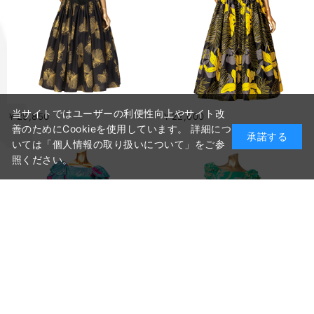
当サイトではユーザーの利便性向上やサイト改
￥25,850
￥22,000
善のためにCookieを使用しています。 詳細につ
承諾する
いては「個人情報の取り扱いについて」をご参
照ください。