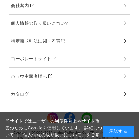
会社案内
個人情報の取り扱いについて
特定商取引法に関する表記
コーポレートサイト
ハラウ主宰者様へ
カタログ
当サイトではユーザーの利便性向上やサイト改
善のためにCookieを使用しています。 詳細につ
承諾する
Copyright:©2000-2020 Amina Collection Co.,LTD all rights reserved.
いては「個人情報の取り扱いについて」をご参
画像、文章などを無断でコピー、使用、転載することを禁止します。