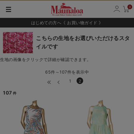
0
はじめての方へ《 お買い物ガイド 》
こちらの生地をお選びいただけるスタ
イルです
生地の画像をクリックで詳細が確認できます。
65件～107件を表示中
1
2
107
件