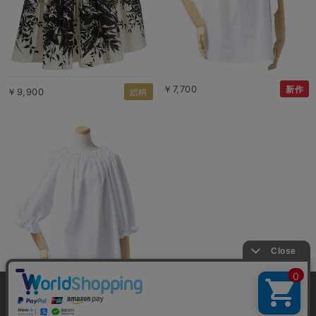
￥7,700
新作
￥9,900
総柄
当サイトではユーザーの利便性向上やサイト改
善のためにCookieを使用しています。 詳細につ
￥7,700
新作
承諾する