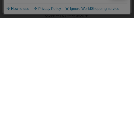
いては「個人情報の取り扱いについて」をご参
照ください。
65件～107件を表示中
1
2
送料 全国一律：550円
11,000円（税込）以上お買上げで送料無料
ご利用ガイド
Q＆A
ECサイト説明動画
パスワード再設定