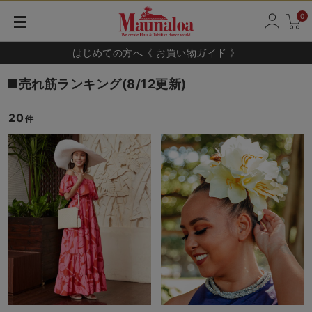
0
はじめての方へ《 お買い物ガイド 》
■売れ筋ランキング(8/12更新)
20
件