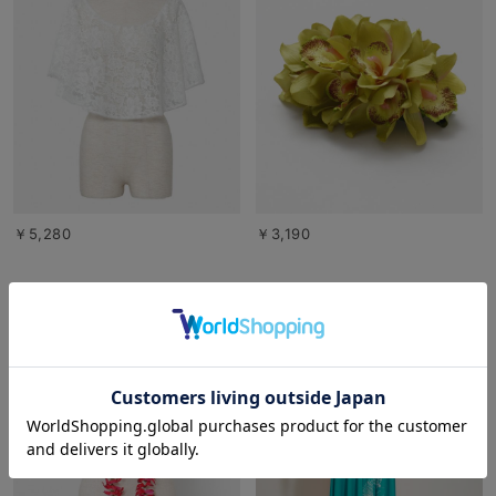
￥5,280
￥3,190