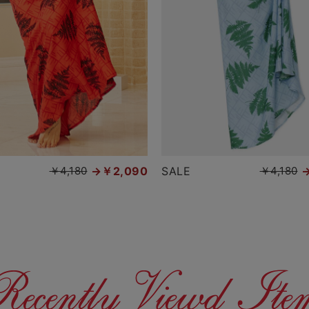
￥4,180
￥2,090
SALE
￥4,180