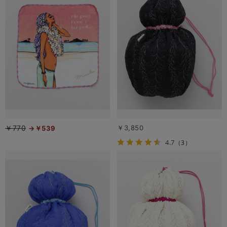
￥770
￥3,850
￥539
4.7
（3）