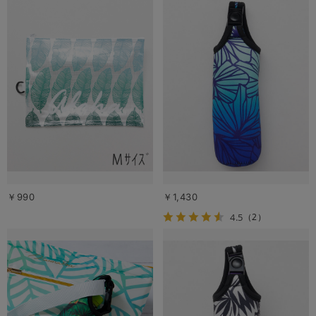
￥990
￥1,430
4.5
（2）