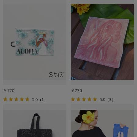
￥770
￥770
5.0
5.0
（1）
（3）