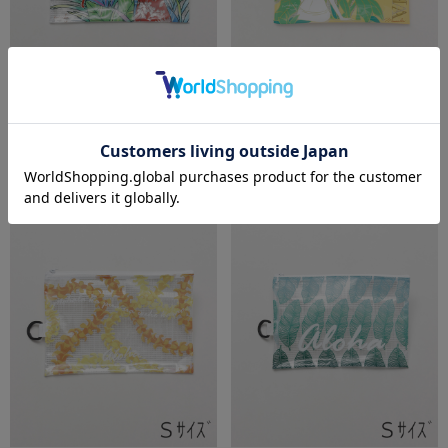
￥770
￥770
4.0
5.0
（1）
（1）