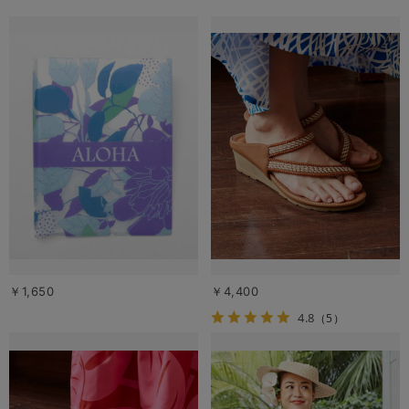
￥1,650
￥4,400
4.8
（5）