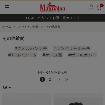
0
はじめての方へ《 お買い物ガイド 》
ホーム
>
ハワイアン雑貨
>
その他雑貨
その他雑貨
#タオルハンカチ
#ランドリーポーチ
#アロハノート
#ケース類
#ボトルカバー
1件～64件を表示中
1
2
86
件