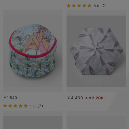
5.0
（2）
￥1,540
￥4,400
￥2,200
5.0
（2）