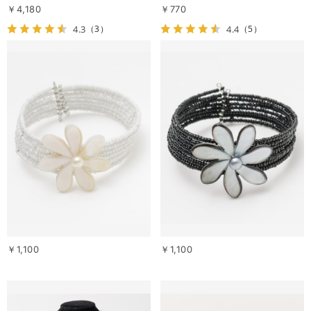
￥4,180
￥770
4.3
4.4
（3）
（5）
￥1,100
￥1,100