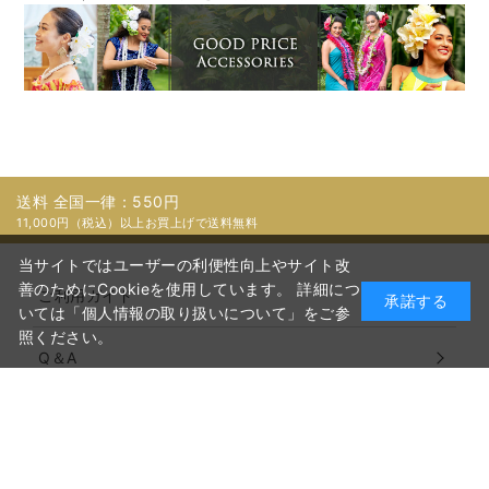
送料 全国一律：550円
11,000円（税込）以上お買上げで送料無料
当サイトではユーザーの利便性向上やサイト改
善のためにCookieを使用しています。 詳細につ
ご利用ガイド
承諾する
いては「個人情報の取り扱いについて」をご参
照ください。
Q＆A
ECサイト説明動画
パスワード再設定