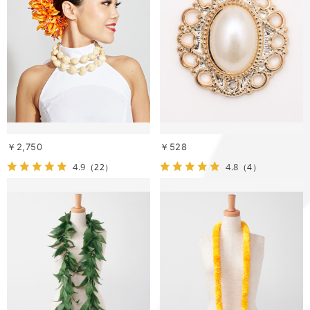
￥2,750
￥528
4.9
4.8
（22）
（4）