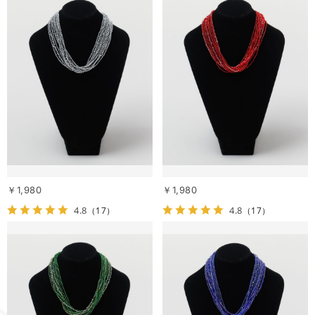
￥1,980
￥1,980
4.8
4.8
（17）
（17）