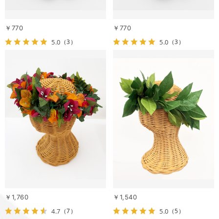
￥770
￥770
5.0
5.0
（3）
（3）
￥1,760
￥1,540
4.7
5.0
（7）
（5）