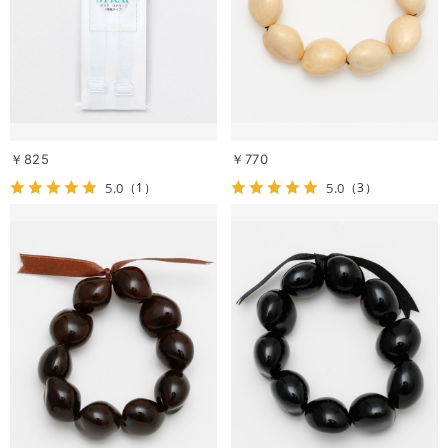
￥825
￥770
5.0
5.0
（1）
（3）