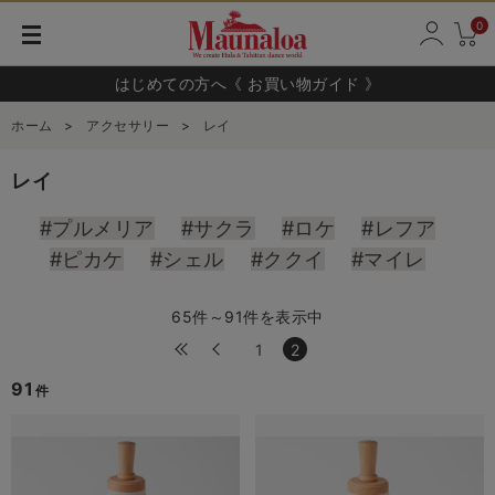
0
はじめての方へ《 お買い物ガイド 》
ホーム
>
アクセサリー
>
レイ
レイ
#プルメリア
#サクラ
#ロケ
#レフア
#ピカケ
#シェル
#ククイ
#マイレ
65件～91件を表示中
1
2
91
件