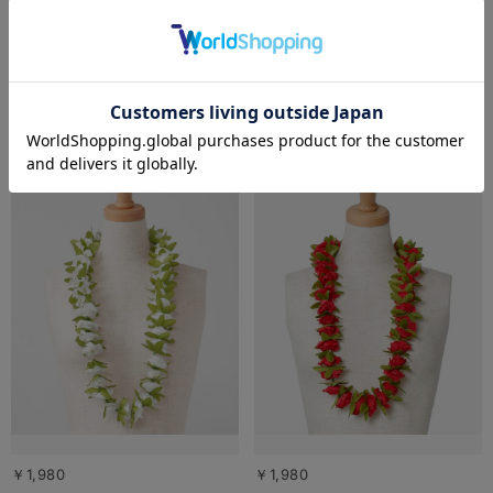
￥1,980
￥2,420
4.8
4.5
（8）
（4）
￥1,980
￥1,980