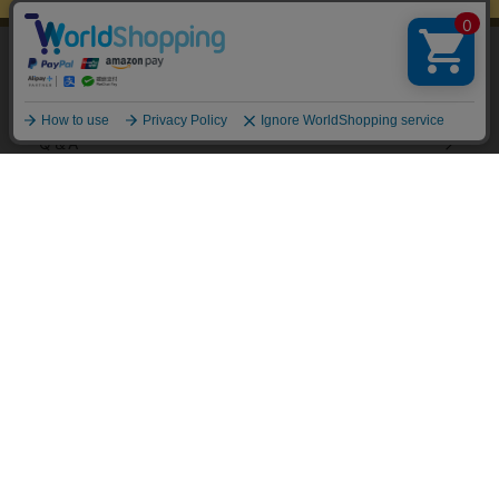
11,000円（税込）以上お買上げで送料無料
当サイトではユーザーの利便性向上やサイト改
善のためにCookieを使用しています。 詳細につ
ご利用ガイド
承諾する
いては「個人情報の取り扱いについて」をご参
照ください。
Q＆A
ECサイト説明動画
パスワード再設定
お問い合わせフォーム
店舗情報
会社案内