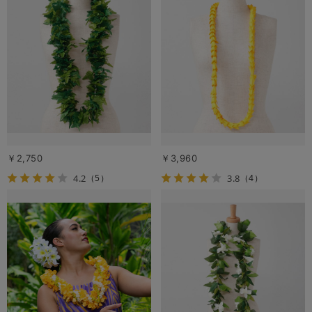
￥2,750
￥3,960
4.2
3.8
（5）
（4）