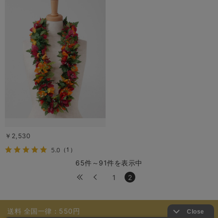
￥2,530
5.0
（1）
65件～91件を表示中
1
2
送料 全国一律：550円