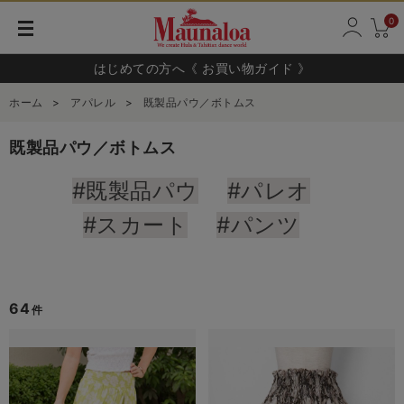
0
はじめての方へ《 お買い物ガイド 》
ホーム
>
アパレル
>
既製品パウ／ボトムス
既製品パウ／ボトムス
#既製品パウ
#パレオ
#スカート
#パンツ
64
件