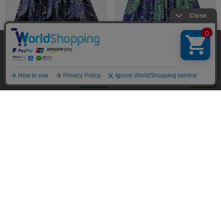
当サイトではユーザーの利便性向上やサイト改
善のためにCookieを使用しています。 詳細につ
承諾する
いては「個人情報の取り扱いについて」をご参
照ください。
￥8,800
￥8,800
既製品
既製品
5.0
（1）