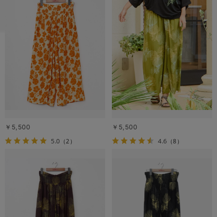
￥5,500
￥5,500
5.0
4.6
（2）
（8）