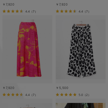
￥7,920
￥7,920
4.4
4.4
（7）
（7）
￥7,920
￥5,500
4.4
5.0
（7）
（2）