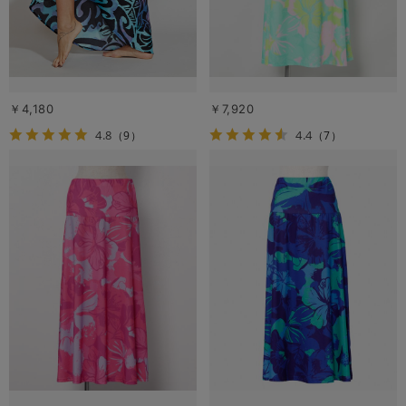
￥4,180
￥7,920
4.8
4.4
（9）
（7）