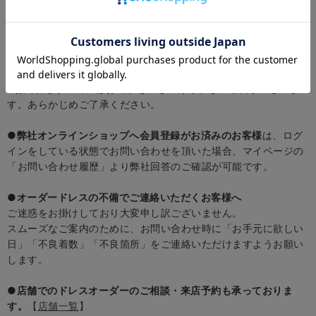
●1～4営業日以内に弊社回答がメールで届かない場合
は、迷惑メ
ールフォルダーに入ってしまっているか、受信設定やセキュリテ
ィソフトにより受信できていない場合がございます。
恐れ入りますが、再度お問い合わせを頂けますようお願いいたし
ます。
※お問合せすべてにはお返事を差し上げられない場合がございま
す。あらかじめご了承ください。
●弊社オンラインショップへ会員登録がお済みのお客様
は、ログ
インをしている状態でお問い合わせを頂いた場合、マイページの
「お問い合わせ履歴」より弊社回答のご確認が可能です。
●
オーダードレスの不備でご連絡いただくお客様へ
ご迷惑をお掛けしており大変申し訳ございません。
スムーズなご案内のために、お問い合わせ時に「お手元に欲しい
日」「不良着数」「不良箇所」をご連絡いただけますようお願い
します。
●
店舗でのドレスオーダーのご相談・来店予約も承っておりま
す。
【
店舗一覧
】