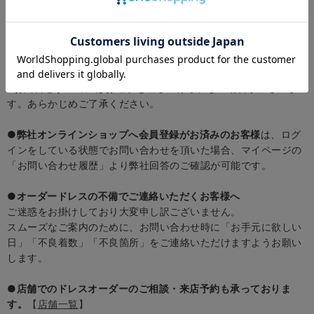
●1～4営業日以内に弊社回答がメールで届かない場合
は、迷惑メ
ールフォルダーに入ってしまっているか、受信設定やセキュリテ
ィソフトにより受信できていない場合がございます。
恐れ入りますが、再度お問い合わせを頂けますようお願いいたし
ます。
※お問合せすべてにはお返事を差し上げられない場合がございま
す。あらかじめご了承ください。
●弊社オンラインショップへ会員登録がお済みのお客様
は、ログ
インをしている状態でお問い合わせを頂いた場合、マイページの
「お問い合わせ履歴」より弊社回答のご確認が可能です。
●
オーダードレスの不備でご連絡いただくお客様へ
ご迷惑をお掛けしており大変申し訳ございません。
スムーズなご案内のために、お問い合わせ時に「お手元に欲しい
日」「不良着数」「不良箇所」をご連絡いただけますようお願い
します。
●
店舗でのドレスオーダーのご相談・来店予約も承っておりま
す。
【
店舗一覧
】